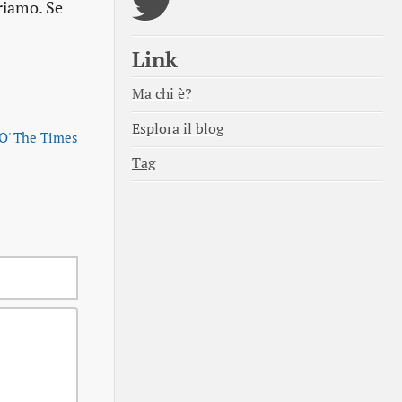
eriamo. Se
Link
Ma chi è?
Esplora il blog
 O' The Times
Tag