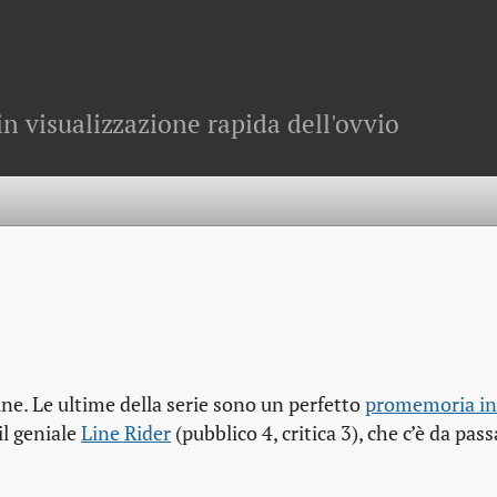
in visualizzazione rapida dell'ovvio
ne. Le ultime della serie sono un perfetto
promemoria in
 il geniale
Line Rider
(pubblico 4, critica 3), che c’è da pass