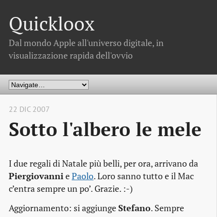
Quickloox
Dal mondo Apple all'universo digitale, in
visualizzazione rapida dell'ovvio
22 DIC 2007
Sotto l'albero le mele
I due regali di Natale più belli, per ora, arrivano da
Piergiovanni
e
Paolo
. Loro sanno tutto e il Mac
c’entra sempre un po’. Grazie. :-)
Aggiornamento: si aggiunge
Stefano
. Sempre