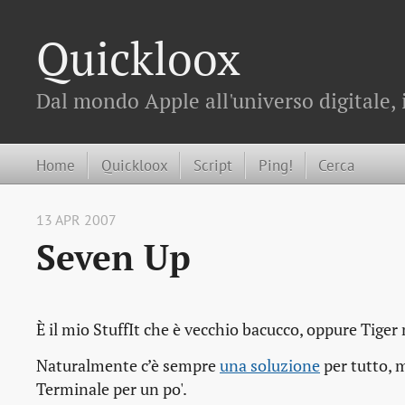
Quickloox
Dal mondo Apple all'universo digitale, 
Home
Quickloox
Script
Ping!
Cerca
13 APR 2007
Seven Up
È il mio StuffIt che è vecchio bacucco, oppure Tige
Naturalmente c’è sempre
una soluzione
per tutto, 
Terminale per un po'.