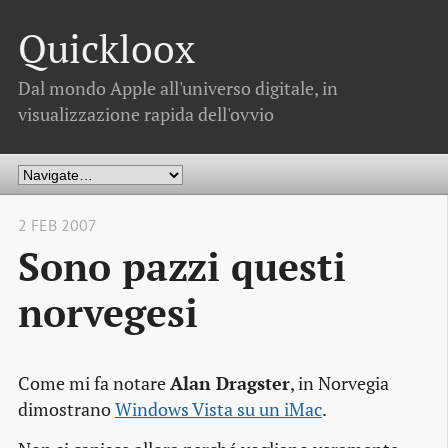
Quickloox
Dal mondo Apple all'universo digitale, in
visualizzazione rapida dell'ovvio
2 FEB 2007
Sono pazzi questi
norvegesi
Come mi fa notare
Alan Dragster
, in Norvegia
dimostrano
Windows Vista su un iMac
.