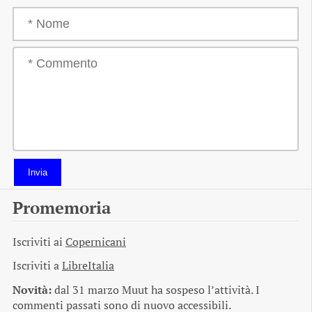
Invia
Promemoria
Iscriviti ai
Copernicani
Iscriviti a
LibreItalia
Novità:
dal 31 marzo Muut ha sospeso l’attività. I
commenti passati sono di nuovo accessibili.