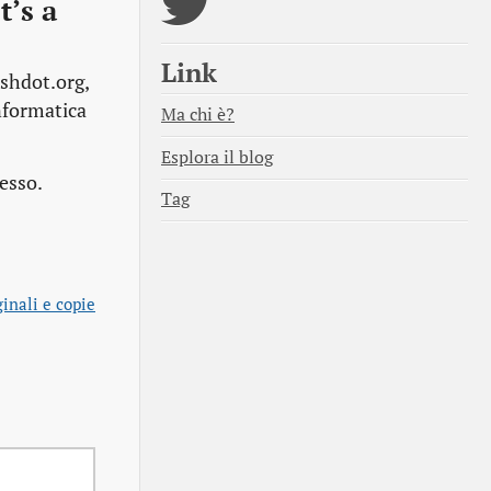
t’s a
Link
ashdot.org,
informatica
Ma chi è?
Esplora il blog
esso.
Tag
inali e copie