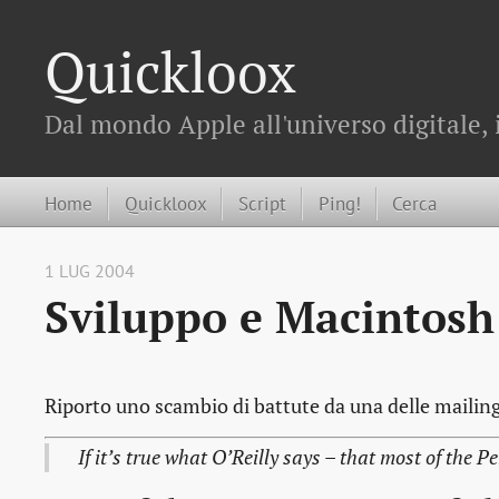
Quickloox
Dal mondo Apple all'universo digitale, 
Home
Quickloox
Script
Ping!
Cerca
1 LUG 2004
Sviluppo e Macintosh
Riporto uno scambio di battute da una delle mailing
If it’s true what O’Reilly says – that most of the