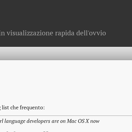
in visualizzazione rapida dell'ovvio
 list che frequento:
 Perl language developers are on Mac OS X now