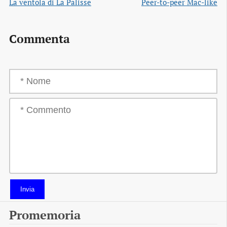
La ventola di La Palisse
Peer-to-peer Mac-like
Commenta
Invia
Promemoria