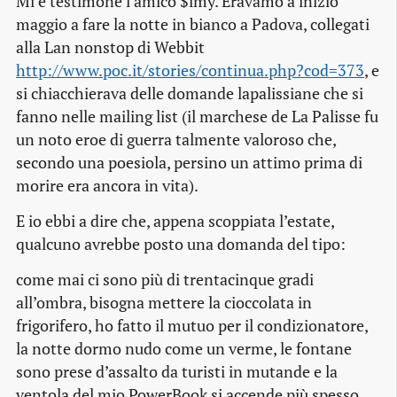
Mi è testimone l’amico $imy. Eravamo a inizio
maggio a fare la notte in bianco a Padova, collegati
alla Lan nonstop di
Webbit
http://www.poc.it/stories/continua.php?cod=373
, e
si chiacchierava delle domande lapalissiane che si
fanno nelle mailing list (il marchese de La Palisse fu
un noto eroe di guerra talmente valoroso che,
secondo una poesiola, persino un attimo prima di
morire era ancora in vita).
E io ebbi a dire che, appena scoppiata l’estate,
qualcuno avrebbe posto una domanda del tipo:
come mai ci sono più di trentacinque gradi
all’ombra, bisogna mettere la cioccolata in
frigorifero, ho fatto il mutuo per il condizionatore,
la notte dormo nudo come un verme, le fontane
sono prese d’assalto da turisti in mutande e la
ventola del mio PowerBook si accende più spesso