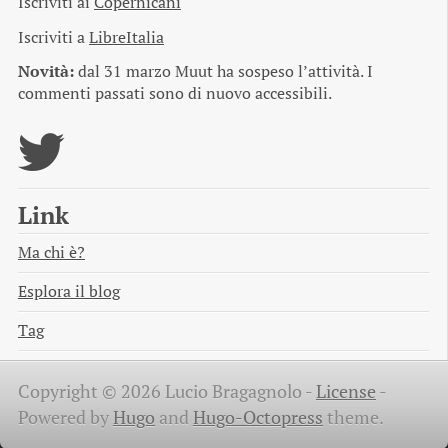
Iscriviti ai
Copernicani
Iscriviti a
LibreItalia
Novità:
dal 31 marzo Muut ha sospeso l’attività. I
commenti passati sono di nuovo accessibili.
Link
Ma chi è?
Esplora il blog
Tag
Copyright © 2026 Lucio Bragagnolo -
License
-
Powered by
Hugo
and
Hugo-Octopress
theme.