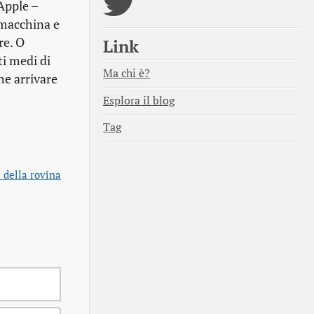
Apple –
 macchina e
re. O
Link
i medi di
Ma chi è?
he arrivare
Esplora il blog
Tag
 della rovina