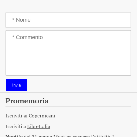
Invia
Promemoria
Iscriviti ai
Copernicani
Iscriviti a
LibreItalia
Novità:
dal 31 marzo Muut ha sospeso l’attività. I