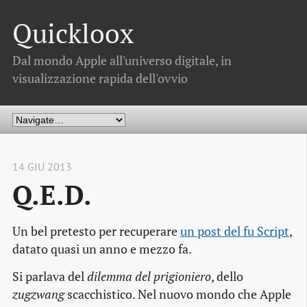
Quickloox
Dal mondo Apple all'universo digitale, in
visualizzazione rapida dell'ovvio
14 GIU 2013
Q.E.D.
Un bel pretesto per recuperare
un post del fu Script
,
datato quasi un anno e mezzo fa.
Si parlava del
dilemma del prigioniero
, dello
zugzwang
scacchistico. Nel nuovo mondo che Apple