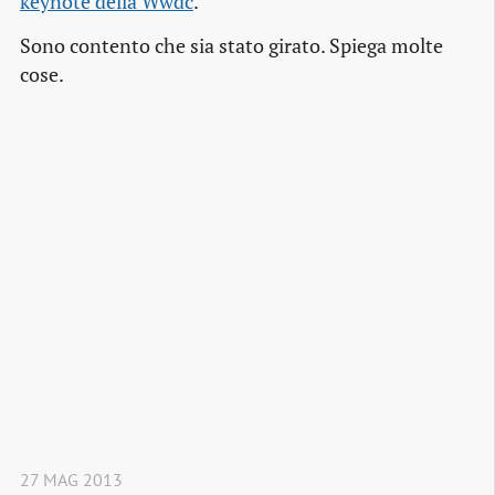
keynote della Wwdc
.
Sono contento che sia stato girato. Spiega molte
cose.
27 MAG 2013