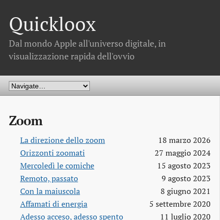
Quickloox
Dal mondo Apple all'universo digitale, in
visualizzazione rapida dell'ovvio
Zoom
La direzione dello zoom
18 marzo 2026
Orizzonti zoomati
27 maggio 2024
Mercoledì le comiche
15 agosto 2023
Remoto, passato
9 agosto 2023
Con la maiuscola
8 giugno 2021
Affamati di energia
5 settembre 2020
Adesso acceso, adesso spento
11 luglio 2020