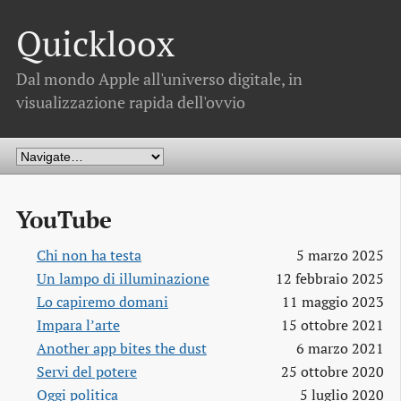
Quickloox
Dal mondo Apple all'universo digitale, in
visualizzazione rapida dell'ovvio
YouTube
Chi non ha testa
5 marzo 2025
Un lampo di illuminazione
12 febbraio 2025
Lo capiremo domani
11 maggio 2023
Impara l’arte
15 ottobre 2021
Another app bites the dust
6 marzo 2021
Servi del potere
25 ottobre 2020
Oggi politica
5 luglio 2020