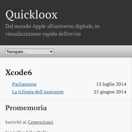
Quickloox
Dal mondo Apple all'universo digitale, in
visualizzazione rapida dell'ovvio
Xcode6
Parliamone
13 luglio 2014
La trilogia dell'aspirante
25 giugno 2014
Promemoria
Iscriviti ai
Copernicani