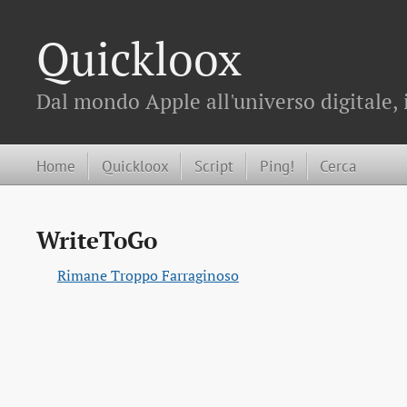
Quickloox
Dal mondo Apple all'universo digitale, 
Home
Quickloox
Script
Ping!
Cerca
WriteToGo
Rimane Troppo Farraginoso