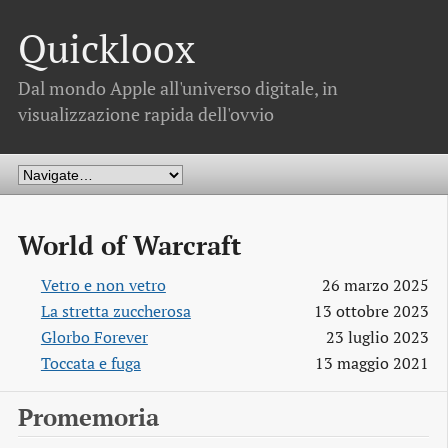
Quickloox
Dal mondo Apple all'universo digitale, in
visualizzazione rapida dell'ovvio
World of Warcraft
Vetro e non vetro
26 marzo 2025
La stretta zuccherosa
13 ottobre 2023
Glorbo Forever
23 luglio 2023
Toccata e fuga
13 maggio 2021
Promemoria