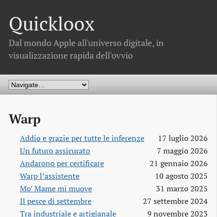
Quickloox
Dal mondo Apple all'universo digitale, in
visualizzazione rapida dell'ovvio
Warp
Addio e grazie per tutte le inferenze
17 luglio 2026
Un futuro assicurato
7 maggio 2026
Andarono per certificare
21 gennaio 2026
Warp l’assistente
10 agosto 2025
Mo’ Mame mi muove
31 marzo 2025
Il pesce di settembre
27 settembre 2024
Tra industriale e artigianale
9 novembre 2023