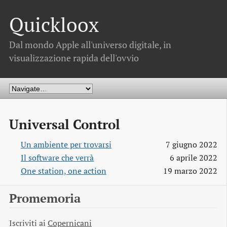
Quickloox
Dal mondo Apple all'universo digitale, in
visualizzazione rapida dell'ovvio
Universal Control
Un ambiente per trovarsi
7 giugno 2022
Il software che verrà
6 aprile 2022
One station, one action
19 marzo 2022
Promemoria
Iscriviti ai
Copernicani