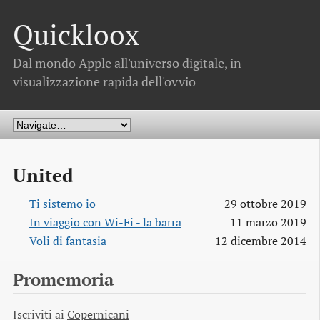
Quickloox
Dal mondo Apple all'universo digitale, in
visualizzazione rapida dell'ovvio
United
Ti sistemo io
29 ottobre 2019
In viaggio con Wi-Fi - la barra
11 marzo 2019
Voli di fantasia
12 dicembre 2014
Promemoria
Iscriviti ai
Copernicani