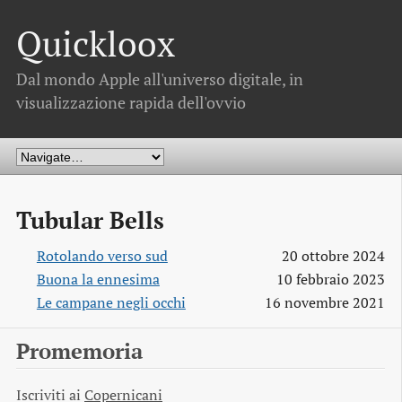
Quickloox
Dal mondo Apple all'universo digitale, in
visualizzazione rapida dell'ovvio
Tubular Bells
Rotolando verso sud
20 ottobre 2024
Buona la ennesima
10 febbraio 2023
Le campane negli occhi
16 novembre 2021
Promemoria
Iscriviti ai
Copernicani