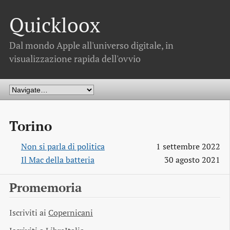
Quickloox
Dal mondo Apple all'universo digitale, in
visualizzazione rapida dell'ovvio
Torino
Non si parla di politica
1 settembre 2022
Il Mac della batteria
30 agosto 2021
Promemoria
Iscriviti ai
Copernicani