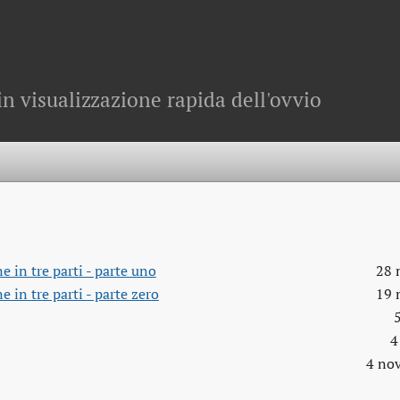
in visualizzazione rapida dell'ovvio
 in tre parti - parte uno
28 
 in tre parti - parte zero
19 
4
4 no