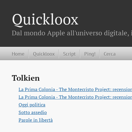
Quickloox
Dal mondo Apple all'universo digitale, 
Home
Quickloox
Script
Ping!
Cerca
Tolkien
La Prima Colonia - The Montecristo Project: recensione
La Prima Colonia - The Montecristo Project: recensione
Oggi politica
Sotto assedio
Parole in libertà