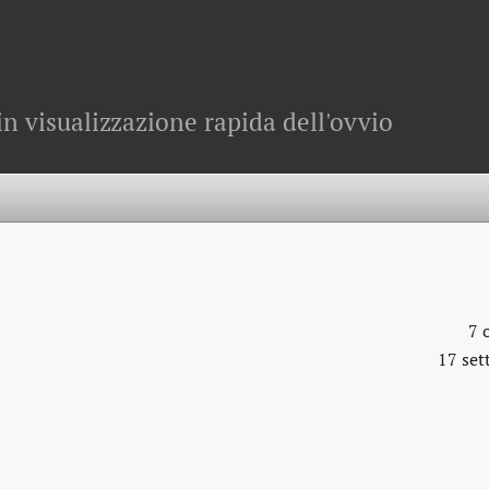
in visualizzazione rapida dell'ovvio
7 
17 se