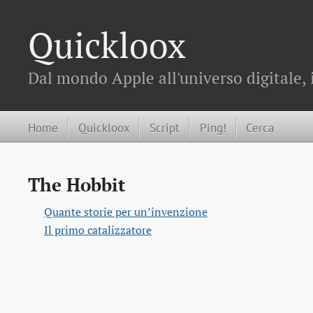
Quickloox
Dal mondo Apple all'universo digitale, 
Home
Quickloox
Script
Ping!
Cerca
The Hobbit
Quante storie per un’invenzione
Il primo catalizzatore