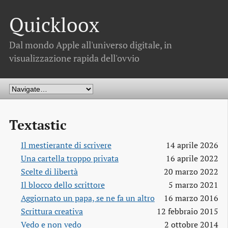
Quickloox
Dal mondo Apple all'universo digitale, in
visualizzazione rapida dell'ovvio
Textastic
Il mestierante di scrivere
14 aprile 2026
Una cartella troppo privata
16 aprile 2022
Scelte di libertà
20 marzo 2022
Il blocco dello scrittore
5 marzo 2021
Aggiornato un papa, se ne fa un altro
16 marzo 2016
Scrittura creativa
12 febbraio 2015
Vedo e non vedo
2 ottobre 2014