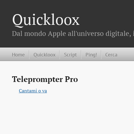
Quickloox
Dal mondo Apple all'universo digitale, 
Home
Quickloox
Script
Ping!
Cerca
Teleprompter Pro
Cantami o va