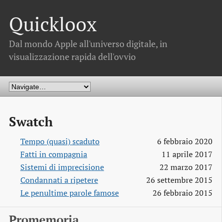
Quickloox
Dal mondo Apple all'universo digitale, in
visualizzazione rapida dell'ovvio
Swatch
Tempo (quasi) scaduto
6 febbraio 2020
Fatti in compagnia
11 aprile 2017
Sistemi di imprecisione
22 marzo 2017
Condannati a ripetere
26 settembre 2015
Le penultime parole famose
26 febbraio 2015
Promemoria