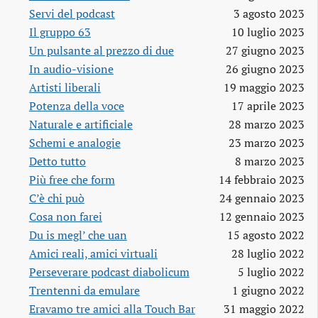
Servi del podcast
3 agosto 2023
Il gruppo 63
10 luglio 2023
Un pulsante al prezzo di due
27 giugno 2023
In audio-visione
26 giugno 2023
Artisti liberali
19 maggio 2023
Potenza della voce
17 aprile 2023
Naturale e artificiale
28 marzo 2023
Schemi e analogie
23 marzo 2023
Detto tutto
8 marzo 2023
Più free che form
14 febbraio 2023
C’è chi può
24 gennaio 2023
Cosa non farei
12 gennaio 2023
Du is megl’ che uan
15 agosto 2022
Amici reali, amici virtuali
28 luglio 2022
Perseverare podcast diabolicum
5 luglio 2022
Trentenni da emulare
1 giugno 2022
Eravamo tre amici alla Touch Bar
31 maggio 2022