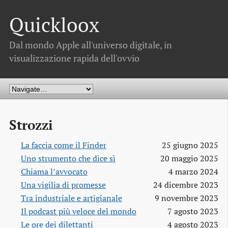
Quickloox
Dal mondo Apple all'universo digitale, in
visualizzazione rapida dell'ovvio
Strozzi
La faccia come il Finder
25 giugno 2025
Uno strumento che dice sì
20 maggio 2025
Chiama l’avvocato
4 marzo 2024
Una vigilia di promesse
24 dicembre 2023
Tra industriale e artigianale
9 novembre 2023
Il podcast più veloce del mondo
7 agosto 2023
Le ore dei dilettanti
4 agosto 2023