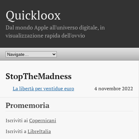
Quickloox
Dal mondo Apple all'universo digitale, in
visualizzazione rapida dell'ovvio
StopTheMadness
La libertà per ventidue euro
4 novembre 2022
Promemoria
Iscriviti ai
Copernicani
Iscriviti a
LibreItalia