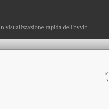
in visualizzazione rapida dell'ovvio
10
7