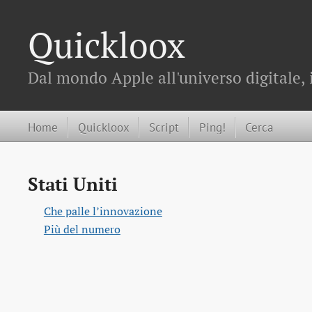
Quickloox
Dal mondo Apple all'universo digitale, 
Home
Quickloox
Script
Ping!
Cerca
Stati Uniti
Che palle l’innovazione
Più del numero