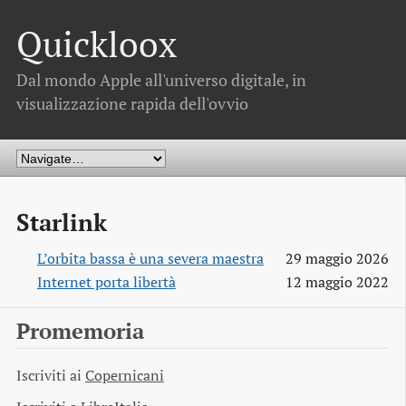
Quickloox
Dal mondo Apple all'universo digitale, in
visualizzazione rapida dell'ovvio
Starlink
L’orbita bassa è una severa maestra
29 maggio 2026
Internet porta libertà
12 maggio 2022
Promemoria
Iscriviti ai
Copernicani