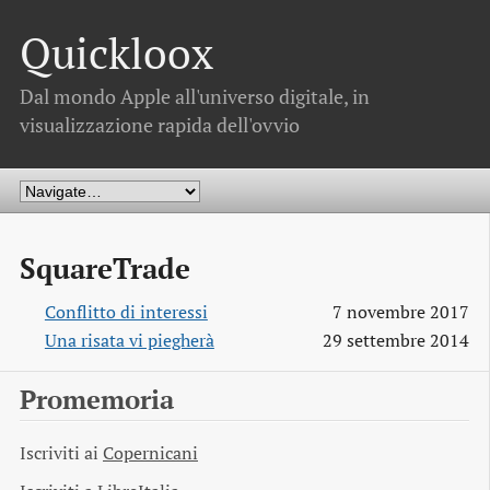
Quickloox
Dal mondo Apple all'universo digitale, in
visualizzazione rapida dell'ovvio
SquareTrade
Conflitto di interessi
7 novembre 2017
Una risata vi piegherà
29 settembre 2014
Promemoria
Iscriviti ai
Copernicani