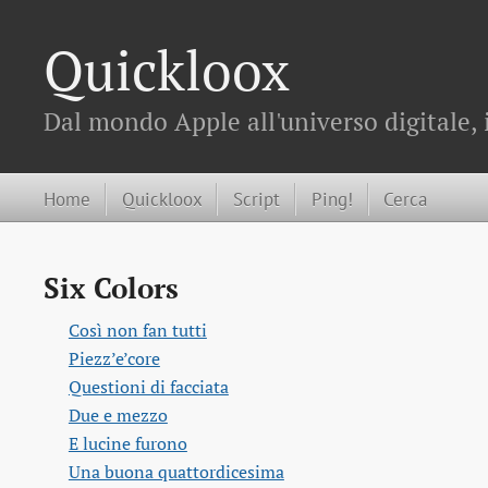
Quickloox
Dal mondo Apple all'universo digitale, 
Home
Quickloox
Script
Ping!
Cerca
Six Colors
Così non fan tutti
Piezz’e’core
Questioni di facciata
Due e mezzo
E lucine furono
Una buona quattordicesima