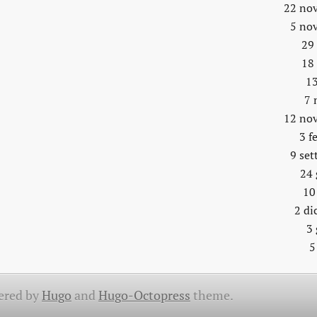
22 no
5 no
29
18
13
7 
12 no
3 f
9 se
24 
10
2 di
3
5
ered by
Hugo
and
Hugo-Octopress
theme.