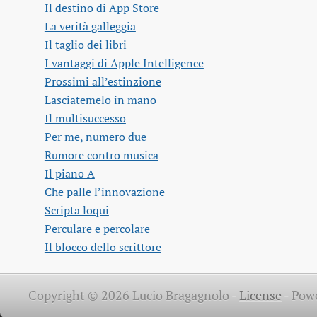
Il destino di App Store
La verità galleggia
Il taglio dei libri
I vantaggi di Apple Intelligence
Prossimi all’estinzione
Lasciatemelo in mano
Il multisuccesso
Per me, numero due
Rumore contro musica
Il piano A
Che palle l’innovazione
Scripta loqui
Perculare e percolare
Il blocco dello scrittore
Copyright © 2026 Lucio Bragagnolo -
License
-
Pow