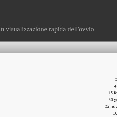
in visualizzazione rapida dell'ovvio
4
13 f
30 g
25 no
10