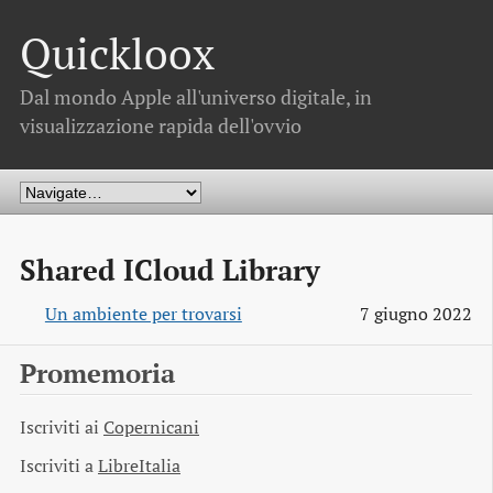
Quickloox
Dal mondo Apple all'universo digitale, in
visualizzazione rapida dell'ovvio
Shared ICloud Library
Un ambiente per trovarsi
7 giugno 2022
Promemoria
Iscriviti ai
Copernicani
Iscriviti a
LibreItalia