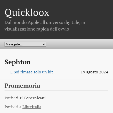
Quickloox
Dal mondo Apple all'universo digitale, in
visualizzazione rapida dell'ovvio
Sephton
E poi rimase solo un bit
19 agosto 2024
Promemoria
Iscriviti ai
Copernicani
Iscriviti a
LibreItalia