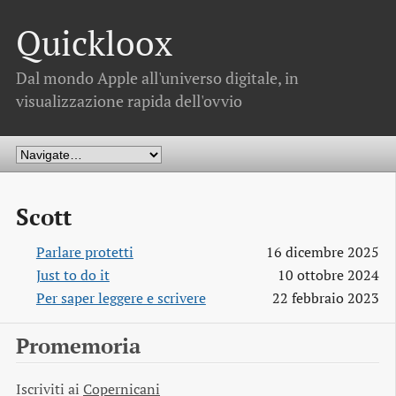
Quickloox
Dal mondo Apple all'universo digitale, in
visualizzazione rapida dell'ovvio
Scott
Parlare protetti
16 dicembre 2025
Just to do it
10 ottobre 2024
Per saper leggere e scrivere
22 febbraio 2023
Promemoria
Iscriviti ai
Copernicani