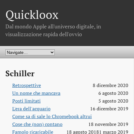
Quickloox
Dal mondo Apple all'universo digitale, in
visualizzazione rapida dell'ovvio
Schiller
Retrospettive
8 dicembre 2020
Un nome che mancava
6 agosto 2020
Posti limitati
5 agosto 2020
L'era dell'acquario
16 dicembre 2019
Come sa di sale lo Chromebook altrui
Cose che (non) contano
18 novembre 2019
Famolo ricaricabile
18 agosto 2018
1 marzo 2019