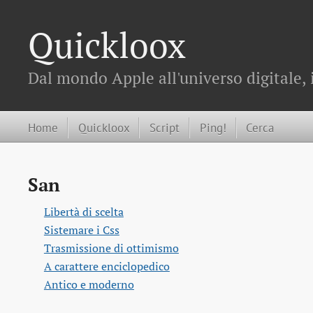
Quickloox
Dal mondo Apple all'universo digitale, 
Home
Quickloox
Script
Ping!
Cerca
San
Libertà di scelta
Sistemare i Css
Trasmissione di ottimismo
A carattere enciclopedico
Antico e moderno