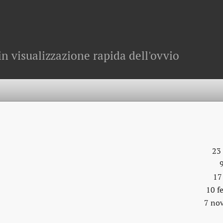
in visualizzazione rapida dell'ovvio
23
17
10 f
7 no