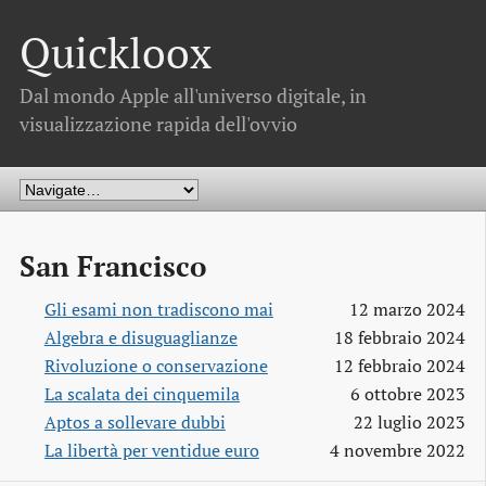
Quickloox
Dal mondo Apple all'universo digitale, in
visualizzazione rapida dell'ovvio
San Francisco
Gli esami non tradiscono mai
12 marzo 2024
Algebra e disuguaglianze
18 febbraio 2024
Rivoluzione o conservazione
12 febbraio 2024
La scalata dei cinquemila
6 ottobre 2023
Aptos a sollevare dubbi
22 luglio 2023
La libertà per ventidue euro
4 novembre 2022