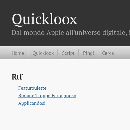
Quickloox
Dal mondo Apple all'universo digitale, 
Home
Quickloox
Script
Ping!
Cerca
Rtf
Featuroulette
Rimane Troppo Farraginoso
Applicandosi