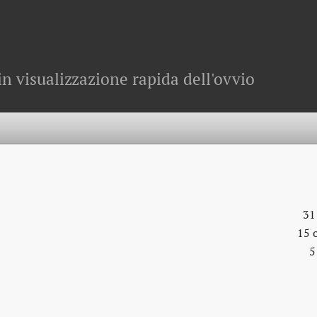
in visualizzazione rapida dell'ovvio
31
15 
5