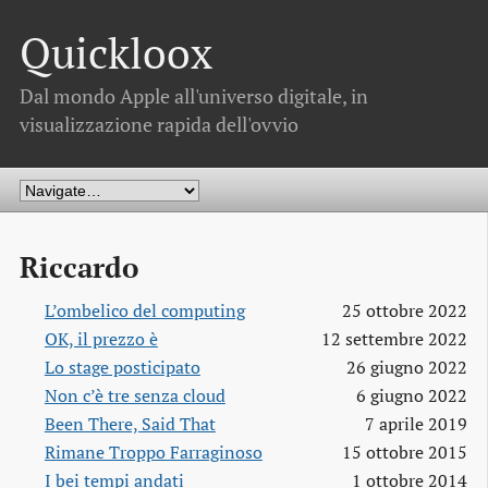
Quickloox
Dal mondo Apple all'universo digitale, in
visualizzazione rapida dell'ovvio
Riccardo
L’ombelico del computing
25 ottobre 2022
OK, il prezzo è
12 settembre 2022
Lo stage posticipato
26 giugno 2022
Non c’è tre senza cloud
6 giugno 2022
Been There, Said That
7 aprile 2019
Rimane Troppo Farraginoso
15 ottobre 2015
I bei tempi andati
1 ottobre 2014