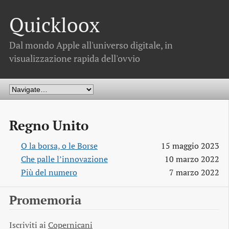
Quickloox
Dal mondo Apple all'universo digitale, in
visualizzazione rapida dell'ovvio
Regno Unito
O la borsa, o le Borse
15 maggio 2023
Che palle l’innovazione
10 marzo 2022
Più del numero
7 marzo 2022
Promemoria
Iscriviti ai
Copernicani