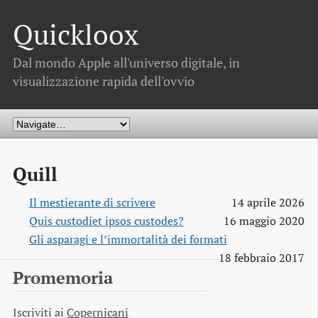
Quickloox
Dal mondo Apple all'universo digitale, in
visualizzazione rapida dell'ovvio
Quill
Il mestierante di scrivere
14 aprile 2026
Quis custodiet ipsos custodes?
16 maggio 2020
Gli asparagi e l’immortalità dei formati
18 febbraio 2017
Promemoria
Iscriviti ai
Copernicani