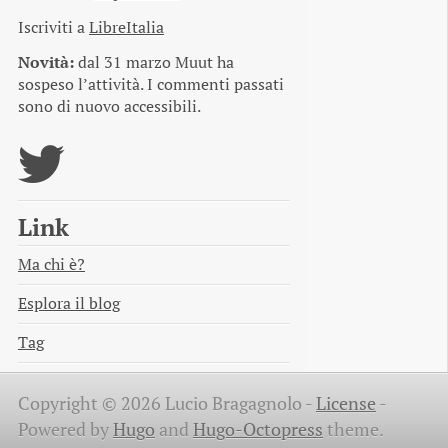
Iscriviti a
LibreItalia
Novità:
dal 31 marzo Muut ha
sospeso l’attività. I commenti passati
sono di nuovo accessibili.
Link
Ma chi è?
Esplora il blog
Tag
Copyright © 2026 Lucio Bragagnolo -
License
-
Powered by
Hugo
and
Hugo-Octopress
theme.