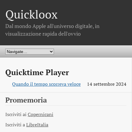
Quickloox
Dal mondo Apple all'universo digitale, in
visualizzazione rapida dell'ovvio
Quicktime Player
Quando il tempo scorreva veloce
14 settembre 2024
Promemoria
Iscriviti ai
Copernicani
Iscriviti a
LibreItalia