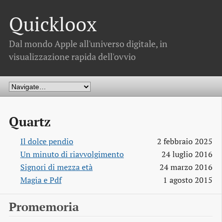
Quickloox
Dal mondo Apple all'universo digitale, in
visualizzazione rapida dell'ovvio
Quartz
Il dolce pendio
2 febbraio 2025
Un minuto di riavvolgimento
24 luglio 2016
Signori di mezza età
24 marzo 2016
Magia e Pdf
1 agosto 2015
Promemoria