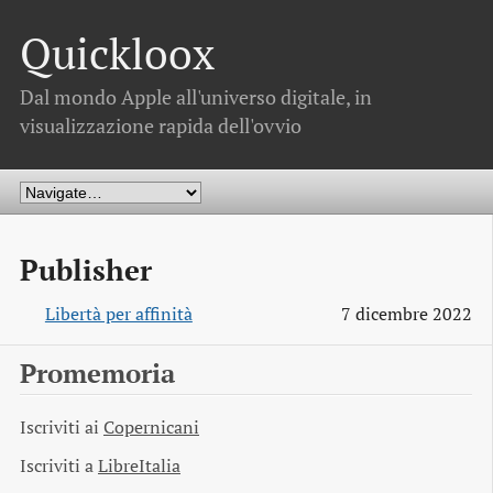
Quickloox
Dal mondo Apple all'universo digitale, in
visualizzazione rapida dell'ovvio
Publisher
Libertà per affinità
7 dicembre 2022
Promemoria
Iscriviti ai
Copernicani
Iscriviti a
LibreItalia