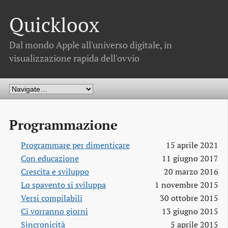
Quickloox
Dal mondo Apple all'universo digitale, in
visualizzazione rapida dell'ovvio
Programmazione
Programmare per dimenticare
15 aprile 2021
Con educazione
11 giugno 2017
Crescita e sviluppo
20 marzo 2016
Lo spavento si sviluppa
1 novembre 2015
Versi compilabili
30 ottobre 2015
Ci vorranno giorni
13 giugno 2015
Sincronicità
5 aprile 2015