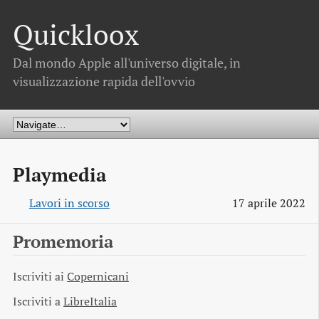
Quickloox
Dal mondo Apple all'universo digitale, in
visualizzazione rapida dell'ovvio
Playmedia
Lavori in scorso
17 aprile 2022
Promemoria
Iscriviti ai
Copernicani
Iscriviti a
LibreItalia