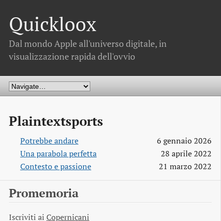
Quickloox
Dal mondo Apple all'universo digitale, in
visualizzazione rapida dell'ovvio
Plaintextsports
Potrebbe andare
6 gennaio 2026
Una parabola perfetta
28 aprile 2022
Contesto e passione
21 marzo 2022
Promemoria
Iscriviti ai
Copernicani