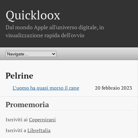
Quickloox
Dal mondo Apple all'universo digitale, in
visualizzazione rapida dell'ovvio
Pelrine
L’uomo ha quasi morso il cane
20 febbraio 2023
Promemoria
Iscriviti ai
Copernicani
Iscriviti a
LibreItalia